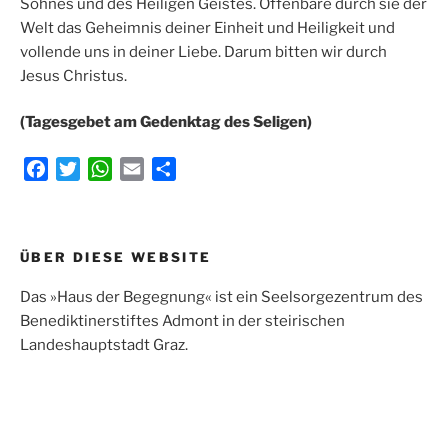
Sohnes und des Heiligen Geistes. Offenbare durch sie der
Welt das Geheimnis deiner Einheit und Heiligkeit und
vollende uns in deiner Liebe. Darum bitten wir durch
Jesus Christus.
(Tagesgebet am Gedenktag des Seligen)
F
T
W
E
T
a
w
h
m
e
c
i
a
a
i
e
t
t
i
l
Beitragsnavigation
ÜBER DIESE WEBSITE
b
t
s
l
e
o
e
A
n
Das »Haus der Begegnung« ist ein Seelsorgezentrum des
o
r
p
Benediktinerstiftes Admont in der steirischen
k
p
Landeshauptstadt Graz.