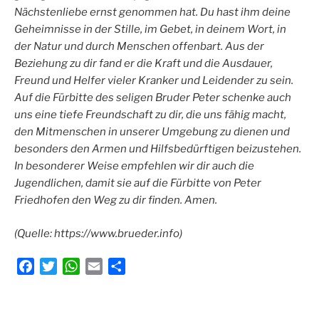
Nächstenliebe ernst genommen hat. Du hast ihm deine
Geheimnisse in der Stille, im Gebet, in deinem Wort, in
der Natur und durch Menschen offenbart. Aus der
Beziehung zu dir fand er die Kraft und die Ausdauer,
Freund und Helfer vieler Kranker und Leidender zu sein.
Auf die Fürbitte des seligen Bruder Peter schenke auch
uns eine tiefe Freundschaft zu dir, die uns fähig macht,
den Mitmenschen in unserer Umgebung zu dienen und
besonders den Armen und Hilfsbedürftigen beizustehen.
In besonderer Weise empfehlen wir dir auch die
Jugendlichen, damit sie auf die Fürbitte von Peter
Friedhofen den Weg zu dir finden. Amen.
(Quelle: https://www.brueder.info)
F
T
W
E
T
a
w
h
m
e
c
i
a
a
i
e
t
t
i
l