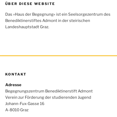
Beitragsnavigation
ÜBER DIESE WEBSITE
b
t
s
l
e
o
e
A
n
Das »Haus der Begegnung« ist ein Seelsorgezentrum des
o
r
p
Benediktinerstiftes Admont in der steirischen
k
p
Landeshauptstadt Graz.
KONTAKT
Adresse
Begegnungszentrum Benediktinerstift Admont
Verein zur Förderung der studierenden Jugend
Johann-Fux-Gasse 16
A-8010 Graz