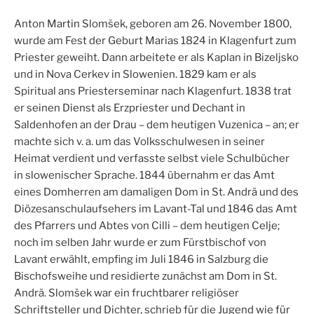
Anton Martin Slomšek, geboren am 26. November 1800,
wurde am Fest der Geburt Marias 1824 in Klagenfurt zum
Priester geweiht. Dann arbeitete er als Kaplan in Bizeljsko
und in Nova Cerkev in Slowenien. 1829 kam er als
Spiritual ans Priesterseminar nach Klagenfurt. 1838 trat
er seinen Dienst als Erzpriester und Dechant in
Saldenhofen an der Drau – dem heutigen Vuzenica – an; er
machte sich v. a. um das Volksschulwesen in seiner
Heimat verdient und verfasste selbst viele Schulbücher
in slowenischer Sprache. 1844 übernahm er das Amt
eines Domherren am damaligen Dom in St. Andrä und des
Diözesanschulaufsehers im Lavant-Tal und 1846 das Amt
des Pfarrers und Abtes von Cilli – dem heutigen Celje;
noch im selben Jahr wurde er zum Fürstbischof von
Lavant erwählt, empfing im Juli 1846 in Salzburg die
Bischofsweihe und residierte zunächst am Dom in St.
Andrä. Slomšek war ein fruchtbarer religiöser
Schriftsteller und Dichter, schrieb für die Jugend wie für