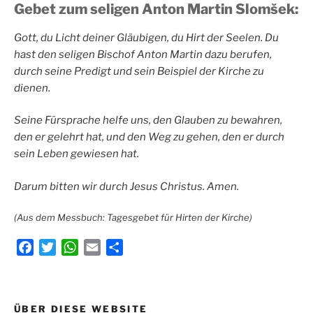
Gebet zum seligen Anton Martin Slomšek:
Gott, du Licht deiner Gläubigen, du Hirt der Seelen. Du
hast den seligen Bischof Anton Martin dazu berufen,
durch seine Predigt und sein Beispiel der Kirche zu
dienen.
Seine Fürsprache helfe uns, den Glauben zu bewahren,
den er gelehrt hat, und den Weg zu gehen, den er durch
sein Leben gewiesen hat.
Darum bitten wir durch Jesus Christus. Amen.
(Aus dem Messbuch: Tagesgebet für Hirten der Kirche)
F
T
W
E
T
a
w
h
m
e
c
i
a
a
i
e
t
t
i
l
Beitragsnavigation
ÜBER DIESE WEBSITE