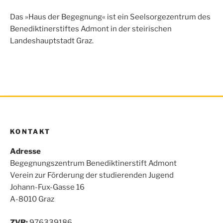
b
t
s
l
e
o
e
A
n
Das »Haus der Begegnung« ist ein Seelsorgezentrum des
o
r
p
Benediktinerstiftes Admont in der steirischen
k
p
Landeshauptstadt Graz.
KONTAKT
Adresse
Begegnungszentrum Benediktinerstift Admont
Verein zur Förderung der studierenden Jugend
Johann-Fux-Gasse 16
A-8010 Graz
ZVR:
976339186