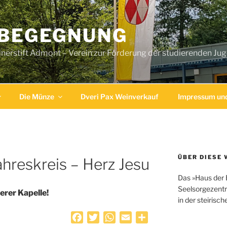
 BEGEGNUNG
erstift Admont – Verein zur Förderung der studierenden Ju
Die Münze
Dveri Pax Weinverkauf
Impressum und
ÜBER DIESE 
ahreskreis – Herz Jesu
Das »Haus der 
Seelsorgezentr
erer Kapelle!
in der steirisc
F
T
W
E
T