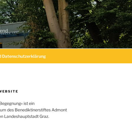
gend
 Datenschutzerklärung
WEBSITE
Begegnung« ist ein
um des Benediktinerstiftes Admont
hen Landeshauptstadt Graz.