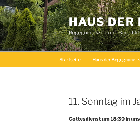
Zum
Inhalt
HAUS DER
springen
Begegnungszentrum Benediktin
Startseite
Haus der Begegnung
11. Sonntag im J
Gottesdienst um 18:30 in uns