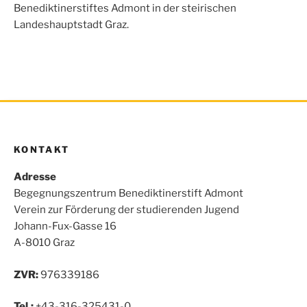
o
r
p
Benediktinerstiftes Admont in der steirischen
k
p
Landeshauptstadt Graz.
KONTAKT
Adresse
Begegnungszentrum Benediktinerstift Admont
Verein zur Förderung der studierenden Jugend
Johann-Fux-Gasse 16
A-8010 Graz
ZVR:
976339186
Tel.:
+43-316-325431-0