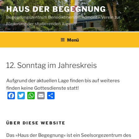
Zum
HAUS DER BEGEGNUNG
Inhalt
Begegnungszentrum Benediktinerstift Admont – Verein zur
springen
Förderung der studierenden Jugend
Menü
12. Sonntag im Jahreskreis
Aufgrund der aktuellen Lage finden bis auf weiteres
finden keine Gottesdienste statt!
F
T
W
E
T
a
w
h
m
e
c
i
a
a
i
e
t
t
i
l
Beitragsnavigation
ÜBER DIESE WEBSITE
b
t
s
l
e
o
e
A
n
Das »Haus der Begegnung« ist ein Seelsorgezentrum des