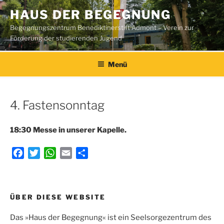
Zum
HAUS DER BEGEGNUNG
Inhalt
Begegnungszentrum Benediktinerstift Admont – Verein zur
springen
Förderung der studierenden Jugend
Menü
4. Fastensonntag
18:30 Messe in unserer Kapelle.
F
T
W
E
T
a
w
h
m
e
c
i
a
a
i
e
t
t
i
l
Beitragsnavigation
ÜBER DIESE WEBSITE
b
t
s
l
e
o
e
A
n
Das »Haus der Begegnung« ist ein Seelsorgezentrum des