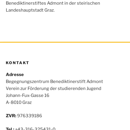
o
r
p
Benediktinerstiftes Admont in der steirischen
k
p
Landeshauptstadt Graz.
KONTAKT
Adresse
Begegnungszentrum Benediktinerstift Admont
Verein zur Förderung der studierenden Jugend
Johann-Fux-Gasse 16
A-8010 Graz
ZVR:
976339186
Tel.:
+43-316-325431-0