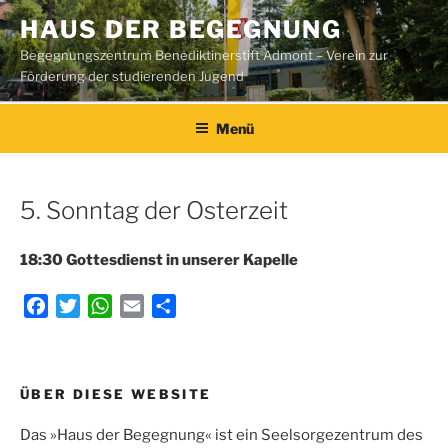
Zum
HAUS DER BEGEGNUNG
Inhalt
Begegnungszentrum Benediktinerstift Admont – Verein zur
springen
Förderung der studierenden Jugend
Menü
5. Sonntag der Osterzeit
18:30 Gottesdienst in unserer Kapelle
F
T
W
E
T
a
w
h
m
e
c
i
a
a
i
e
t
t
i
l
Beitragsnavigation
ÜBER DIESE WEBSITE
b
t
s
l
e
o
e
A
n
Das »Haus der Begegnung« ist ein Seelsorgezentrum des