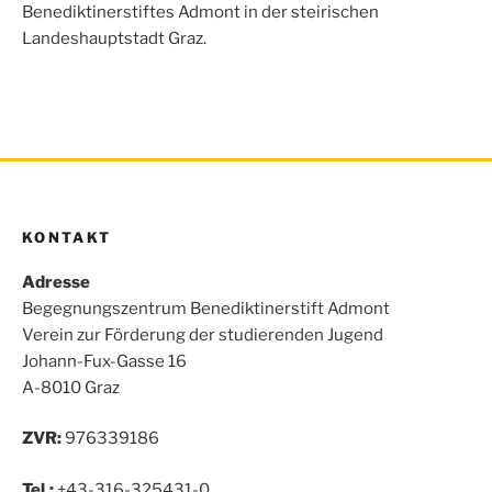
o
r
p
Benediktinerstiftes Admont in der steirischen
k
p
Landeshauptstadt Graz.
KONTAKT
Adresse
Begegnungszentrum Benediktinerstift Admont
Verein zur Förderung der studierenden Jugend
Johann-Fux-Gasse 16
A-8010 Graz
ZVR:
976339186
Tel.:
+43-316-325431-0