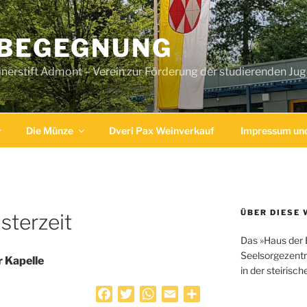
 BEGEGNUNG
erstift Admont – Verein zur Förderung der studierenden Ju
Die Münze
Dveri Pax Weinverkauf
Impressum und
ÜBER DIESE 
sterzeit
Das »Haus der 
Seelsorgezentr
r Kapelle
in der steirisc
F
T
W
E
T