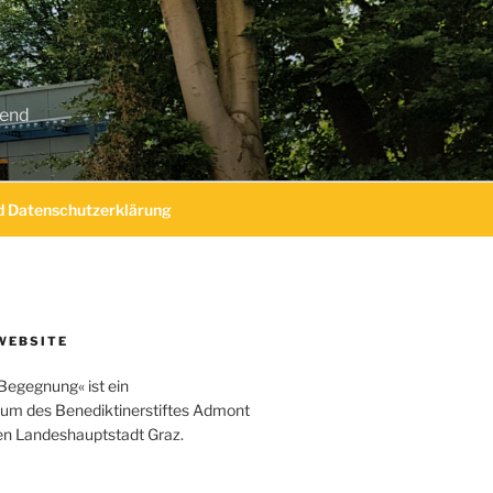
gend
 Datenschutzerklärung
WEBSITE
Begegnung« ist ein
um des Benediktinerstiftes Admont
hen Landeshauptstadt Graz.