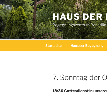
Zum
Inhalt
HAUS DER
springen
Begegnungszentrum Benediktin
Startseite
Haus der Begegnung
7. Sonntag der O
18:30 Gottesdienst in unsere