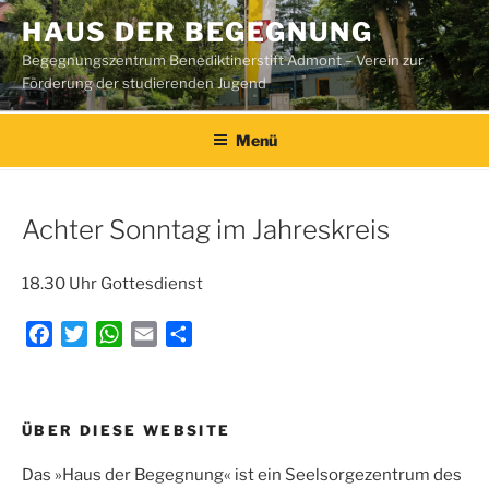
Zum
HAUS DER BEGEGNUNG
Inhalt
Begegnungszentrum Benediktinerstift Admont – Verein zur
springen
Förderung der studierenden Jugend
Menü
Achter Sonntag im Jahreskreis
18.30 Uhr Gottesdienst
F
T
W
E
T
a
w
h
m
e
c
i
a
a
i
e
t
t
i
l
Beitragsnavigation
ÜBER DIESE WEBSITE
b
t
s
l
e
o
e
A
n
Das »Haus der Begegnung« ist ein Seelsorgezentrum des