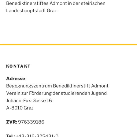
o
r
p
Benediktinerstiftes Admont in der steirischen
k
p
Landeshauptstadt Graz.
KONTAKT
Adresse
Begegnungszentrum Benediktinerstift Admont
Verein zur Förderung der studierenden Jugend
Johann-Fux-Gasse 16
A-8010 Graz
ZVR:
976339186
Tel.:
+43-316-325431-0