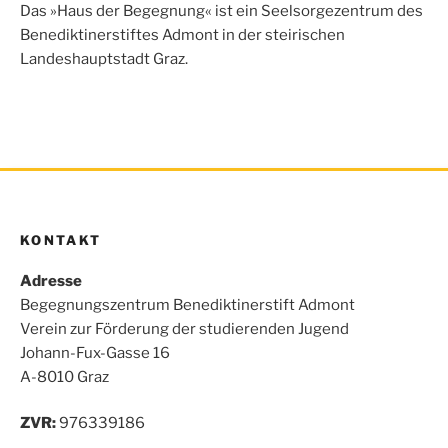
o
e
A
n
Das »Haus der Begegnung« ist ein Seelsorgezentrum des
o
r
p
Benediktinerstiftes Admont in der steirischen
k
p
Landeshauptstadt Graz.
KONTAKT
Adresse
Begegnungszentrum Benediktinerstift Admont
Verein zur Förderung der studierenden Jugend
Johann-Fux-Gasse 16
A-8010 Graz
ZVR:
976339186