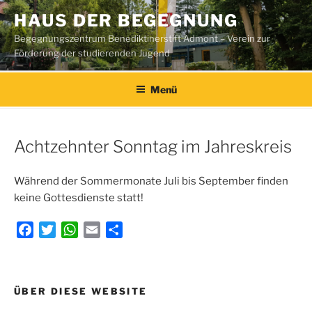
Zum
HAUS DER BEGEGNUNG
Inhalt
Begegnungszentrum Benediktinerstift Admont – Verein zur
springen
Förderung der studierenden Jugend
Menü
Achtzehnter Sonntag im Jahreskreis
Während der Sommermonate Juli bis September finden
keine Gottesdienste statt!
F
T
W
E
T
a
w
h
m
e
c
i
a
a
i
e
t
t
i
l
Beitragsnavigation
ÜBER DIESE WEBSITE
b
t
s
l
e