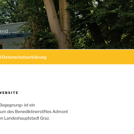
gend
 Datenschutzerklärung
WEBSITE
Begegnung« ist ein
um des Benediktinerstiftes Admont
hen Landeshauptstadt Graz.