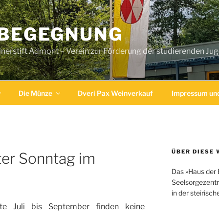
 BEGEGNUNG
erstift Admont – Verein zur Förderung der studierenden Ju
Die Münze
Dveri Pax Weinverkauf
Impressum und
ÜBER DIESE 
er Sonntag im
Das »Haus der 
Seelsorgezentr
in der steirisc
 Juli bis September finden keine