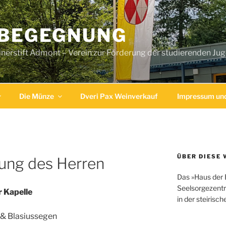
 BEGEGNUNG
erstift Admont – Verein zur Förderung der studierenden Ju
Die Münze
Dveri Pax Weinverkauf
Impressum und
ÜBER DIESE 
lung des Herren
Das »Haus der 
Seelsorgezentr
r Kapelle
in der steirisc
& Blasiussegen