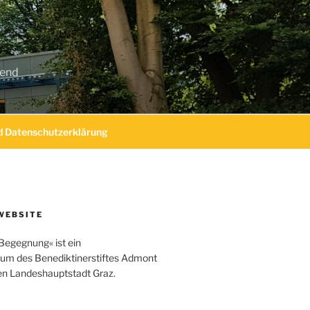
gend
 Datenschutzerklärung
WEBSITE
Begegnung« ist ein
um des Benediktinerstiftes Admont
hen Landeshauptstadt Graz.