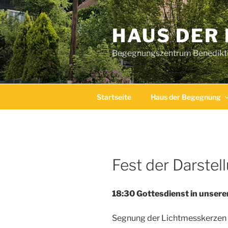
Zum
Inhalt
HAUS DER
springen
Begegnungszentrum Benediktin
Startseite
Haus der Begegnung
Fest der Darstel
18:30 Gottesdienst in unsere
Segnung der Lichtmesskerzen 