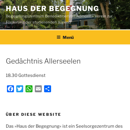
Zum
HAUS DER BEGEGNUNG
Inhalt
Begegnungszentrum Benediktinerstift Admont – Verein zur
springen
Förderung der studierenden Jugend
Menü
Gedächtnis Allerseelen
18.30 Gottesdienst
F
T
W
E
T
a
w
h
m
e
c
i
a
a
i
e
t
t
i
l
Beitragsnavigation
ÜBER DIESE WEBSITE
b
t
s
l
e
o
e
A
n
Das »Haus der Begegnung« ist ein Seelsorgezentrum des