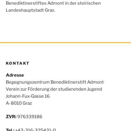
o
r
p
Benediktinerstiftes Admont in der steirischen
k
p
Landeshauptstadt Graz.
KONTAKT
Adresse
Begegnungszentrum Benediktinerstift Admont
Verein zur Förderung der studierenden Jugend
Johann-Fux-Gasse 16
A-8010 Graz
ZVR:
976339186
Tel.:
+43-316-325431-0