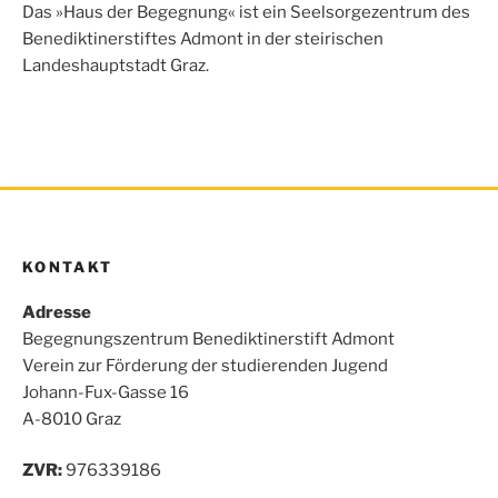
o
e
A
n
Das »Haus der Begegnung« ist ein Seelsorgezentrum des
o
r
p
Benediktinerstiftes Admont in der steirischen
k
p
Landeshauptstadt Graz.
KONTAKT
Adresse
Begegnungszentrum Benediktinerstift Admont
Verein zur Förderung der studierenden Jugend
Johann-Fux-Gasse 16
A-8010 Graz
ZVR:
976339186