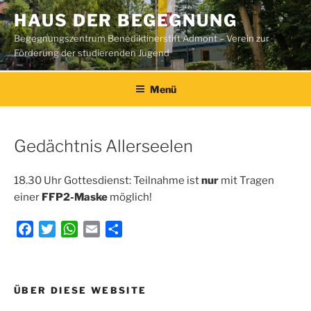
Zum
HAUS DER BEGEGNUNG
Inhalt
Begegnungszentrum Benediktinerstift Admont – Verein zur
springen
Förderung der studierenden Jugend
Menü
Gedächtnis Allerseelen
18.30 Uhr Gottesdienst: Teilnahme ist
nur
mit Tragen
einer
FFP2-Maske
möglich!
F
T
W
E
T
a
w
h
m
e
c
i
a
a
i
e
t
t
i
l
Beitragsnavigation
ÜBER DIESE WEBSITE
b
t
s
l
e