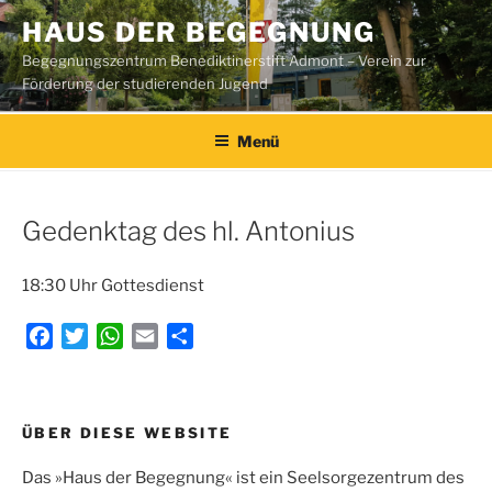
Zum
HAUS DER BEGEGNUNG
Inhalt
Begegnungszentrum Benediktinerstift Admont – Verein zur
springen
Förderung der studierenden Jugend
Menü
Gedenktag des hl. Antonius
18:30 Uhr Gottesdienst
F
T
W
E
T
a
w
h
m
e
c
i
a
a
i
e
t
t
i
l
Beitragsnavigation
ÜBER DIESE WEBSITE
b
t
s
l
e
o
e
A
n
Das »Haus der Begegnung« ist ein Seelsorgezentrum des