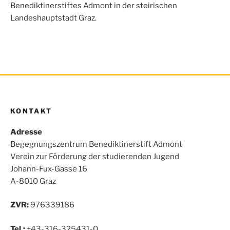
o
r
p
Benediktinerstiftes Admont in der steirischen
k
p
Landeshauptstadt Graz.
KONTAKT
Adresse
Begegnungszentrum Benediktinerstift Admont
Verein zur Förderung der studierenden Jugend
Johann-Fux-Gasse 16
A-8010 Graz
ZVR:
976339186
Tel.:
+43-316-325431-0