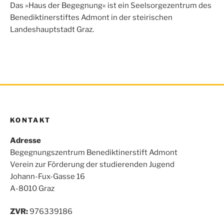
o
e
A
n
Das »Haus der Begegnung« ist ein Seelsorgezentrum des
o
r
p
Benediktinerstiftes Admont in der steirischen
k
p
Landeshauptstadt Graz.
KONTAKT
Adresse
Begegnungszentrum Benediktinerstift Admont
Verein zur Förderung der studierenden Jugend
Johann-Fux-Gasse 16
A-8010 Graz
ZVR:
976339186