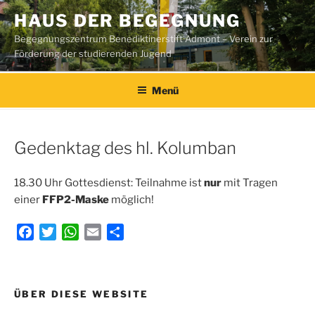
Zum
HAUS DER BEGEGNUNG
Inhalt
Begegnungszentrum Benediktinerstift Admont – Verein zur
springen
Förderung der studierenden Jugend
Menü
Gedenktag des hl. Kolumban
18.30 Uhr Gottesdienst: Teilnahme ist
nur
mit Tragen
einer
FFP2-Maske
möglich!
F
T
W
E
T
a
w
h
m
e
c
i
a
a
i
e
t
t
i
l
Beitragsnavigation
ÜBER DIESE WEBSITE
b
t
s
l
e