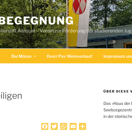
 BEGEGNUNG
erstift Admont – Verein zur Förderung der studierenden Ju
Die Münze
Dveri Pax Weinverkauf
Impressum und
ÜBER DIESE 
iligen
Das »Haus der 
Seelsorgezentr
in der steirisc
F
T
W
E
T