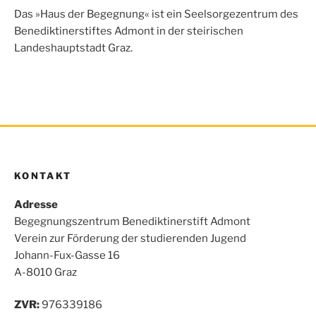
o
e
A
n
Das »Haus der Begegnung« ist ein Seelsorgezentrum des
o
r
p
Benediktinerstiftes Admont in der steirischen
k
p
Landeshauptstadt Graz.
KONTAKT
Adresse
Begegnungszentrum Benediktinerstift Admont
Verein zur Förderung der studierenden Jugend
Johann-Fux-Gasse 16
A-8010 Graz
ZVR:
976339186