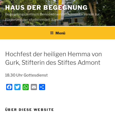
Zum
HAUS DER BEGEGNUNG
Inhalt
Begegnungszentrum Benediktinerstift Admont – Verein zur
springen
Förderung der studierenden Jugend
Menü
Hochfest der heiligen Hemma von
Gurk, Stifterin des Stiftes Admont
18.30 Uhr Gottesdienst
F
T
W
E
T
a
w
h
m
e
c
i
a
a
i
e
t
t
i
l
Beitragsnavigation
ÜBER DIESE WEBSITE
b
t
s
l
e