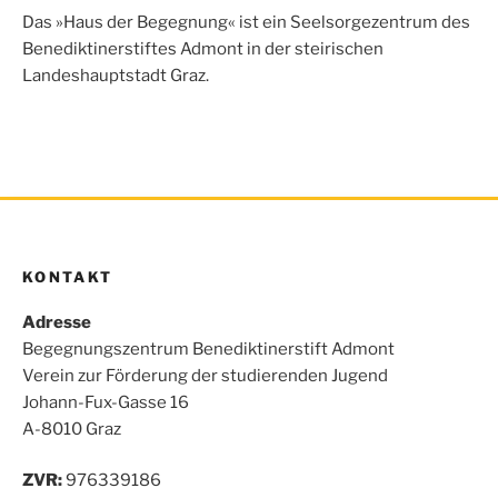
o
e
A
n
Das »Haus der Begegnung« ist ein Seelsorgezentrum des
o
r
p
Benediktinerstiftes Admont in der steirischen
k
p
Landeshauptstadt Graz.
KONTAKT
Adresse
Begegnungszentrum Benediktinerstift Admont
Verein zur Förderung der studierenden Jugend
Johann-Fux-Gasse 16
A-8010 Graz
ZVR:
976339186