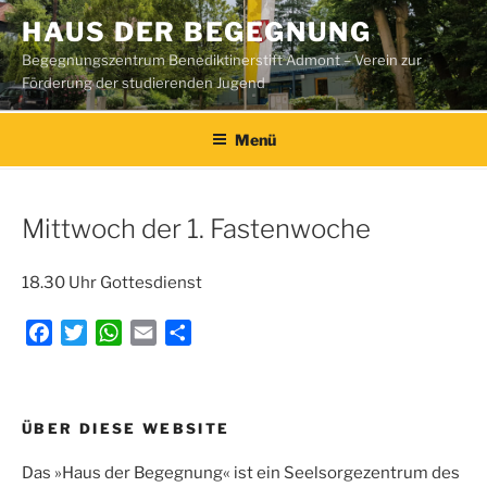
Zum
HAUS DER BEGEGNUNG
Inhalt
Begegnungszentrum Benediktinerstift Admont – Verein zur
springen
Förderung der studierenden Jugend
Menü
Mittwoch der 1. Fastenwoche
18.30 Uhr Gottesdienst
F
T
W
E
T
a
w
h
m
e
c
i
a
a
i
e
t
t
i
l
Beitragsnavigation
ÜBER DIESE WEBSITE
b
t
s
l
e
o
e
A
n
Das »Haus der Begegnung« ist ein Seelsorgezentrum des