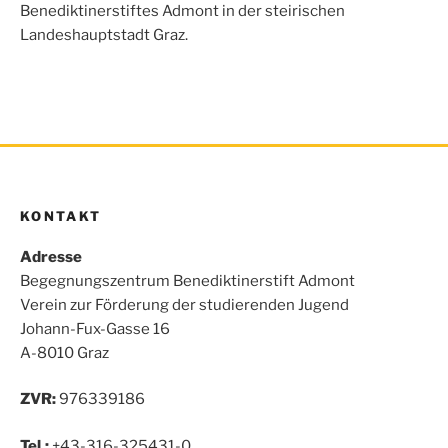
o
r
p
Benediktinerstiftes Admont in der steirischen
k
p
Landeshauptstadt Graz.
KONTAKT
Adresse
Begegnungszentrum Benediktinerstift Admont
Verein zur Förderung der studierenden Jugend
Johann-Fux-Gasse 16
A-8010 Graz
ZVR:
976339186
Tel.:
+43-316-325431-0