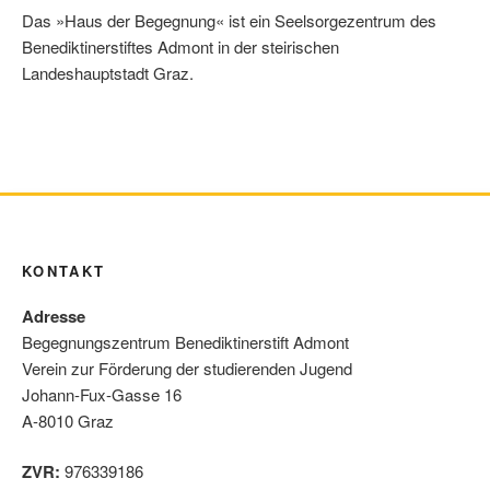
o
e
A
n
Das »Haus der Begegnung« ist ein Seelsorgezentrum des
o
r
p
Benediktinerstiftes Admont in der steirischen
k
p
Landeshauptstadt Graz.
KONTAKT
Adresse
Begegnungszentrum Benediktinerstift Admont
Verein zur Förderung der studierenden Jugend
Johann-Fux-Gasse 16
A-8010 Graz
ZVR:
976339186