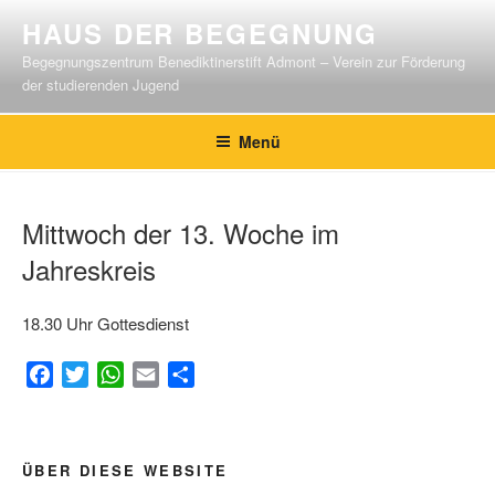
Zum
HAUS DER BEGEGNUNG
Inhalt
Begegnungszentrum Benediktinerstift Admont – Verein zur Förderung
springen
der studierenden Jugend
Menü
Mittwoch der 13. Woche im
Jahreskreis
18.30 Uhr Gottesdienst
F
T
W
E
T
a
w
h
m
e
c
i
a
a
i
e
t
t
i
l
Beitragsnavigation
ÜBER DIESE WEBSITE
b
t
s
l
e