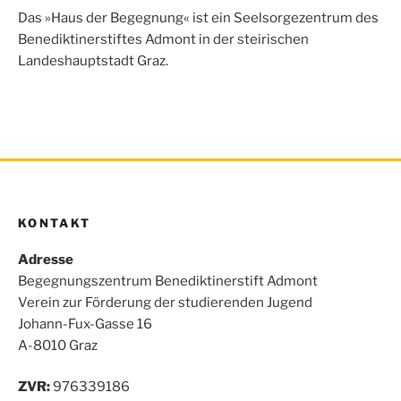
o
e
A
n
Das »Haus der Begegnung« ist ein Seelsorgezentrum des
o
r
p
Benediktinerstiftes Admont in der steirischen
k
p
Landeshauptstadt Graz.
KONTAKT
Adresse
Begegnungszentrum Benediktinerstift Admont
Verein zur Förderung der studierenden Jugend
Johann-Fux-Gasse 16
A-8010 Graz
ZVR:
976339186