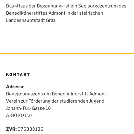
o
e
A
n
Das »Haus der Begegnung« ist ein Seelsorgezentrum des
o
r
p
Benediktinerstiftes Admont in der steirischen
k
p
Landeshauptstadt Graz.
KONTAKT
Adresse
Begegnungszentrum Benediktinerstift Admont
Verein zur Förderung der studierenden Jugend
Johann-Fux-Gasse 16
A-8010 Graz
ZVR:
976339186