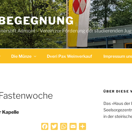
 BEGEGNUNG
erstift Admont – Verein zur Förderung der studierenden Ju
Die Münze
Dveri Pax Weinverkauf
Impressum und
ÜBER DIESE 
 Fastenwoche
Das »Haus der 
Seelsorgezentr
r Kapelle
in der steirisc
F
T
W
E
T