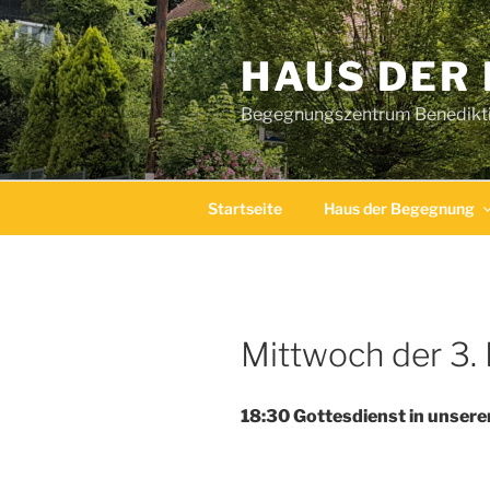
Zum
Inhalt
HAUS DER
springen
Begegnungszentrum Benediktin
Startseite
Haus der Begegnung
Mittwoch der 3.
18:30 Gottesdienst in unsere