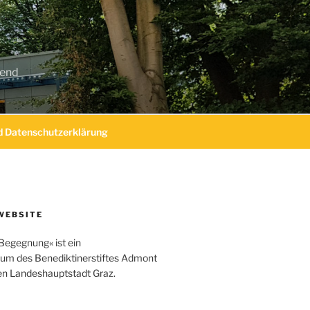
gend
 Datenschutzerklärung
WEBSITE
Begegnung« ist ein
um des Benediktinerstiftes Admont
hen Landeshauptstadt Graz.