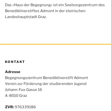
o
e
A
n
Das »Haus der Begegnung« ist ein Seelsorgezentrum des
o
r
p
Benediktinerstiftes Admont in der steirischen
k
p
Landeshauptstadt Graz.
KONTAKT
Adresse
Begegnungszentrum Benediktinerstift Admont
Verein zur Förderung der studierenden Jugend
Johann-Fux-Gasse 16
A-8010 Graz
ZVR:
976339186