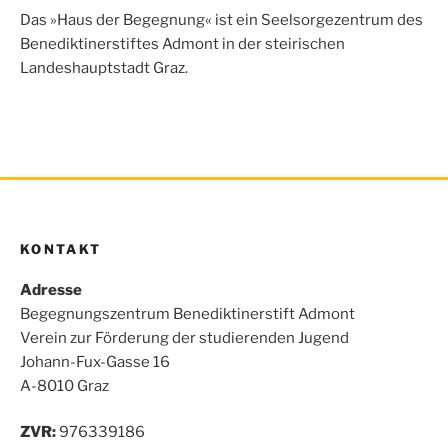
o
e
A
n
Das »Haus der Begegnung« ist ein Seelsorgezentrum des
o
r
p
Benediktinerstiftes Admont in der steirischen
k
p
Landeshauptstadt Graz.
KONTAKT
Adresse
Begegnungszentrum Benediktinerstift Admont
Verein zur Förderung der studierenden Jugend
Johann-Fux-Gasse 16
A-8010 Graz
ZVR:
976339186