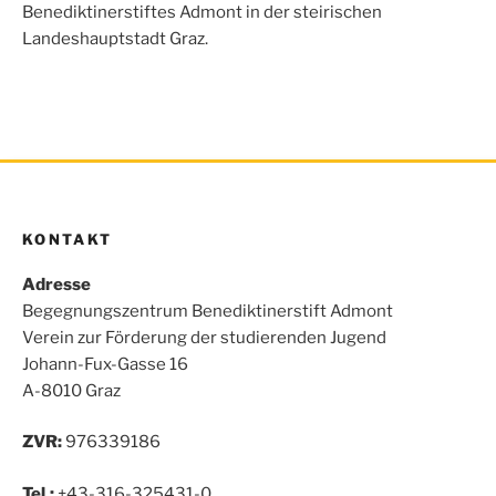
o
r
p
Benediktinerstiftes Admont in der steirischen
k
p
Landeshauptstadt Graz.
KONTAKT
Adresse
Begegnungszentrum Benediktinerstift Admont
Verein zur Förderung der studierenden Jugend
Johann-Fux-Gasse 16
A-8010 Graz
ZVR:
976339186
Tel.:
+43-316-325431-0