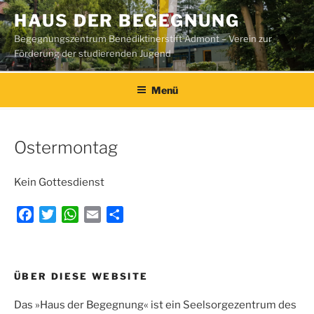
Zum
HAUS DER BEGEGNUNG
Inhalt
Begegnungszentrum Benediktinerstift Admont – Verein zur
springen
Förderung der studierenden Jugend
Menü
Ostermontag
Kein Gottesdienst
F
T
W
E
T
a
w
h
m
e
c
i
a
a
i
e
t
t
i
l
Beitragsnavigation
ÜBER DIESE WEBSITE
b
t
s
l
e
o
e
A
n
Das »Haus der Begegnung« ist ein Seelsorgezentrum des