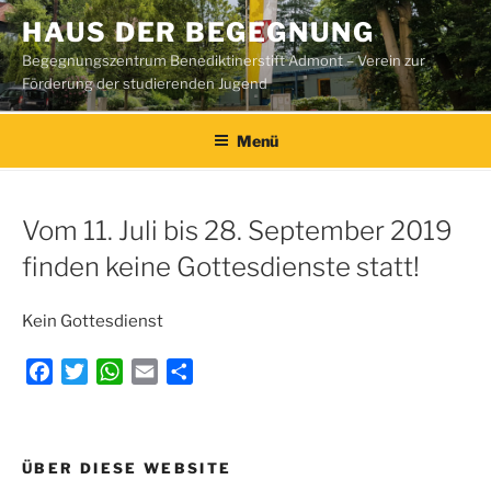
Zum
HAUS DER BEGEGNUNG
Inhalt
Begegnungszentrum Benediktinerstift Admont – Verein zur
springen
Förderung der studierenden Jugend
Menü
Vom 11. Juli bis 28. September 2019
finden keine Gottesdienste statt!
Kein Gottesdienst
F
T
W
E
T
a
w
h
m
e
c
i
a
a
i
e
t
t
i
l
Beitragsnavigation
ÜBER DIESE WEBSITE
b
t
s
l
e