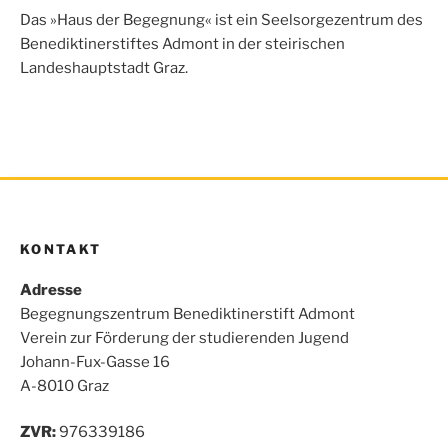
o
e
A
n
Das »Haus der Begegnung« ist ein Seelsorgezentrum des
o
r
p
Benediktinerstiftes Admont in der steirischen
k
p
Landeshauptstadt Graz.
KONTAKT
Adresse
Begegnungszentrum Benediktinerstift Admont
Verein zur Förderung der studierenden Jugend
Johann-Fux-Gasse 16
A-8010 Graz
ZVR:
976339186