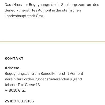
o
e
A
n
Das »Haus der Begegnung« ist ein Seelsorgezentrum des
o
r
p
Benediktinerstiftes Admont in der steirischen
k
p
Landeshauptstadt Graz.
KONTAKT
Adresse
Begegnungszentrum Benediktinerstift Admont
Verein zur Förderung der studierenden Jugend
Johann-Fux-Gasse 16
A-8010 Graz
ZVR:
976339186