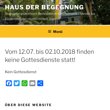
Zum
HAUS DER BEGEGNUNG
Inhalt
Begegnungszentrum Benediktinerstift Admont – Verein zur
springen
Förderung der studierenden Jugend
Menü
Vom 12.07. bis 02.10.2018 finden
keine Gottesdienste statt!
Kein Gottesdienst
F
T
W
E
T
a
w
h
m
e
c
i
a
a
i
e
t
t
i
l
Beitragsnavigation
ÜBER DIESE WEBSITE
b
t
s
l
e