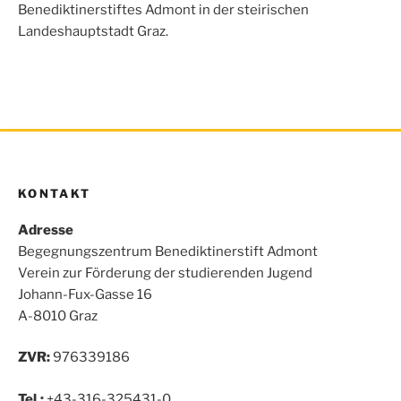
o
r
p
Benediktinerstiftes Admont in der steirischen
k
p
Landeshauptstadt Graz.
KONTAKT
Adresse
Begegnungszentrum Benediktinerstift Admont
Verein zur Förderung der studierenden Jugend
Johann-Fux-Gasse 16
A-8010 Graz
ZVR:
976339186
Tel.:
+43-316-325431-0