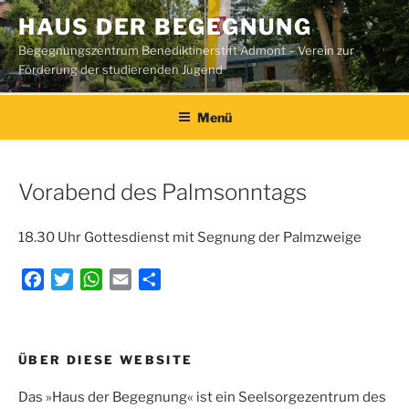
Zum
HAUS DER BEGEGNUNG
Inhalt
Begegnungszentrum Benediktinerstift Admont – Verein zur
springen
Förderung der studierenden Jugend
Menü
Vorabend des Palmsonntags
18.30 Uhr Gottesdienst mit Segnung der Palmzweige
F
T
W
E
T
a
w
h
m
e
c
i
a
a
i
e
t
t
i
l
Beitragsnavigation
ÜBER DIESE WEBSITE
b
t
s
l
e
o
e
A
n
Das »Haus der Begegnung« ist ein Seelsorgezentrum des