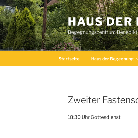
Zum
Inhalt
HAUS DER
springen
Begegnungszentrum Benediktin
Startseite
Haus der Begegnung
Zweiter Fastens
18:30 Uhr Gottesdienst