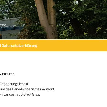
gend
 Datenschutzerklärung
WEBSITE
Begegnung« ist ein
um des Benediktinerstiftes Admont
hen Landeshauptstadt Graz.