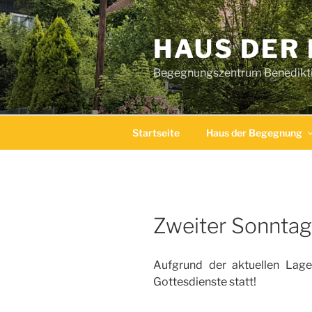
Zum
Inhalt
HAUS DER
springen
Begegnungszentrum Benediktin
Startseite
Haus der Begegnung
Zweiter Sonnta
Aufgrund der aktuellen Lage
Gottesdienste statt!