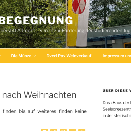
 BEGEGNUNG
erstift Admont – Verein zur Förderung der studierenden Ju
Die Münze
Dveri Pax Weinverkauf
Impressum und
ÜBER DIESE 
g nach Weihnachten
Das »Haus der 
Seelsorgezentr
 finden bis auf weiteres finden keine
in der steirisc