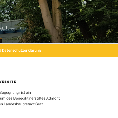
gend
 Datenschutzerklärung
WEBSITE
Begegnung« ist ein
um des Benediktinerstiftes Admont
hen Landeshauptstadt Graz.