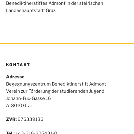
o
r
p
Benediktinerstiftes Admont in der steirischen
k
p
Landeshauptstadt Graz.
KONTAKT
Adresse
Begegnungszentrum Benediktinerstift Admont
Verein zur Förderung der studierenden Jugend
Johann-Fux-Gasse 16
A-8010 Graz
ZVR:
976339186
Tel.:
+43-316-325431-0