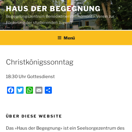
Zum
HAUS DER BEGEGNUNG
Inhalt
Begegnungszentrum Benediktinerstift Admont – Verein zur
springen
Förderung der studierenden Jugend
Menü
Christkönigssonntag
18:30 Uhr Gottesdienst
F
T
W
E
T
a
w
h
m
e
c
i
a
a
i
e
t
t
i
l
Beitragsnavigation
ÜBER DIESE WEBSITE
b
t
s
l
e
o
e
A
n
Das »Haus der Begegnung« ist ein Seelsorgezentrum des