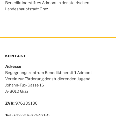
o
r
p
Benediktinerstiftes Admont in der steirischen
k
p
Landeshauptstadt Graz.
KONTAKT
Adresse
Begegnungszentrum Benediktinerstift Admont
Verein zur Förderung der studierenden Jugend
Johann-Fux-Gasse 16
A-8010 Graz
ZVR:
976339186
Tel.:
+43-316-325431-0