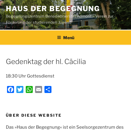
Zum
HAUS DER BEGEGNUNG
Inhalt
Begegnungszentrum Benediktinerstift Admont – Verein zur
springen
Förderung der studierenden Jugend
Menü
Gedenktag der hl. Cäcilia
18:30 Uhr Gottesdienst
F
T
W
E
T
a
w
h
m
e
c
i
a
a
i
e
t
t
i
l
Beitragsnavigation
ÜBER DIESE WEBSITE
b
t
s
l
e
o
e
A
n
Das »Haus der Begegnung« ist ein Seelsorgezentrum des