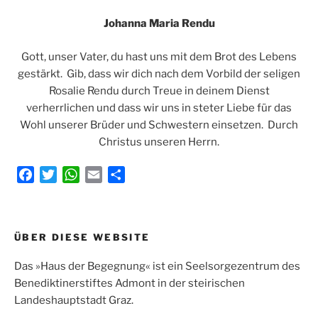
Johanna Maria Rendu
Gott, unser Vater, du hast uns mit dem Brot des Lebens
gestärkt. Gib, dass wir dich nach dem Vorbild der seligen
Rosalie Rendu durch Treue in deinem Dienst
verherrlichen und dass wir uns in steter Liebe für das
Wohl unserer Brüder und Schwestern einsetzen. Durch
Christus unseren Herrn.
F
T
W
E
T
a
w
h
m
e
c
i
a
a
i
e
t
t
i
l
Beitragsnavigation
ÜBER DIESE WEBSITE
b
t
s
l
e
o
e
A
n
Das »Haus der Begegnung« ist ein Seelsorgezentrum des
o
r
p
Benediktinerstiftes Admont in der steirischen
k
p
Landeshauptstadt Graz.