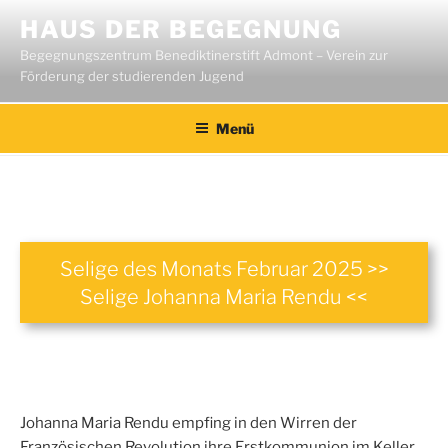
Zum
HAUS DER BEGEGNUNG
Inhalt
Begegnungszentrum Benediktinerstift Admont – Verein zur
springen
Förderung der studierenden Jugend
Menü
Selige des Monats Februar 2025 >>
Selige Johanna Maria Rendu <<
Johanna Maria Rendu empfing in den Wirren der
Französischen Revolution ihre Erstkommunion im Keller