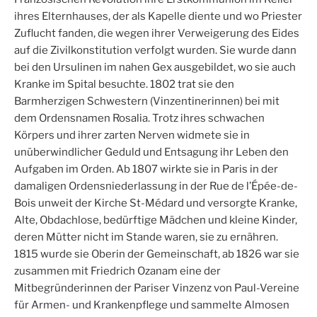
ihres Elternhauses, der als Kapelle diente und wo Priester
Zuflucht fanden, die wegen ihrer Verweigerung des Eides
auf die Zivilkonstitution verfolgt wurden. Sie wurde dann
bei den Ursulinen im nahen Gex ausgebildet, wo sie auch
Kranke im Spital besuchte. 1802 trat sie den
Barmherzigen Schwestern (Vinzentinerinnen) bei mit
dem Ordensnamen Rosalia. Trotz ihres schwachen
Körpers und ihrer zarten Nerven widmete sie in
unüberwindlicher Geduld und Entsagung ihr Leben den
Aufgaben im Orden. Ab 1807 wirkte sie in Paris in der
damaligen Ordensniederlassung in der Rue de l’Épée-de-
Bois unweit der Kirche St-Médard und versorgte Kranke,
Alte, Obdachlose, bedürftige Mädchen und kleine Kinder,
deren Mütter nicht im Stande waren, sie zu ernähren.
1815 wurde sie Oberin der Gemeinschaft, ab 1826 war sie
zusammen mit Friedrich Ozanam eine der
Mitbegründerinnen der Pariser Vinzenz von Paul-Vereine
für Armen- und Krankenpflege und sammelte Almosen