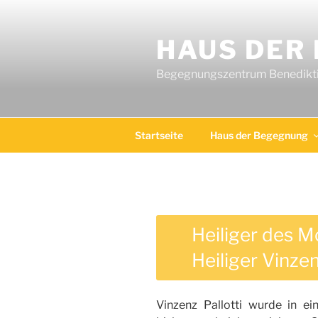
Zum
Inhalt
HAUS DER
springen
Begegnungszentrum Benediktin
Startseite
Haus der Begegnung
Heiliger des 
Heiliger Vinzen
Vinzenz Pallotti wurde in e