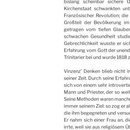
bislang scheinbar sichere 
Kirchenstaat schwankten un
Französischer Revolution; di
Großteil der Bevölkerung im
getragen vom tiefen Glauben 
schwachen Gesundheit studier
Gebrechlichkeit wusste er si
Erfahrung vom Gott der unendl
Trinitarier bei und wurde 1818 
Vinzenz’ Denken blieb nicht i
seiner Zeit. Durch seine Erfah
sich von einem sehr introverti
Mann und Priester, der so weit
Seine Methoden waren manchma
immer seinem Ziel: so zog er a
die ihm begegneten und versu
Er nahm sich einer Frau an, d
irrte, weil sie aus religiösem 