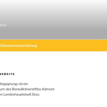
gend
 Datenschutzerklärung
WEBSITE
Begegnung« ist ein
um des Benediktinerstiftes Admont
hen Landeshauptstadt Graz.