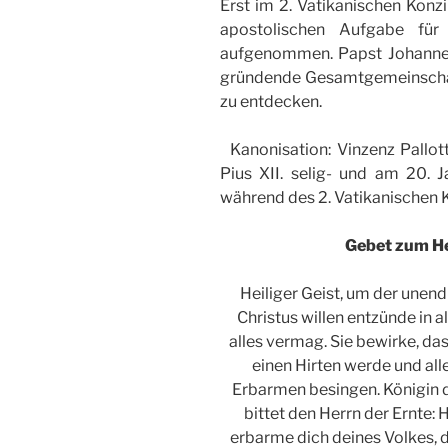
Erst im 2. Vatikanischen Konz
apostolischen Aufgabe für 
aufgenommen. Papst Johannes 
gründende Gesamtgemeinschaf
zu entdecken.
Kanonisation: Vinzenz Pallot
Pius XII. selig- und am 20. 
während des 2. Vatikanischen K
Gebet zum
He
Heiliger Geist, um der unen
Christus willen entzünde in 
alles vermag. Sie bewirke, d
einen Hirten werde und all
Erbarmen besingen. Königin d
bittet den Herrn der Ernte: 
erbarme dich deines Volkes, 