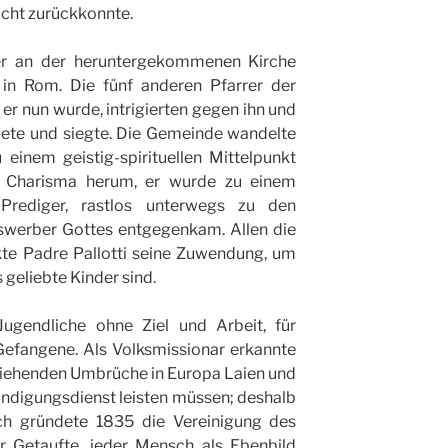
icht zurückkonnte.
rer an der heruntergekommenen Kirche
 in Rom. Die fünf anderen Pfarrer der
r nun wurde, intrigierten gegen ihn und
dete und siegte. Die Gemeinde wandelte
einem geistig-spirituellen Mittelpunkt
n Charisma herum, er wurde zu einem
Prediger, rastlos unterwegs zu den
swerber Gottes entgegenkam. Allen die
kte Padre Pallotti seine Zuwendung, um
 geliebte Kinder sind.
Jugendliche ohne Ziel und Arbeit, für
Gefangene. Als Volksmissionar erkannte
fziehenden Umbrüche in Europa Laien und
ndigungsdienst leisten müssen; deshalb
ich gründete 1835 die Vereinigung des
er Getaufte, jeder Mensch als Ebenbild