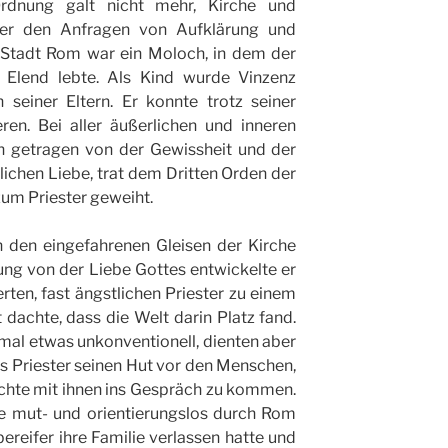
Ordnung galt nicht mehr, Kirche und
ter den Anfragen von Aufklärung und
e Stadt Rom war ein Moloch, in dem der
 Elend lebte. Als Kind wurde Vinzenz
seiner Eltern. Er konnte trotz seiner
en. Bei aller äußerlichen und inneren
ch getragen von der Gewissheit und der
ichen Liebe, trat dem Dritten Orden der
zum Priester geweiht.
n den eingefahrenen Gleisen der Kirche
rung von der Liebe Gottes entwickelte er
erten, fast ängstlichen Priester zu einem
 dachte, dass die Welt darin Platz fand.
l etwas unkonventionell, dienten aber
ls Priester seinen Hut vor den Menschen,
chte mit ihnen ins Gespräch zu kommen.
ie mut- und orientierungslos durch Rom
Übereifer ihre Familie verlassen hatte und