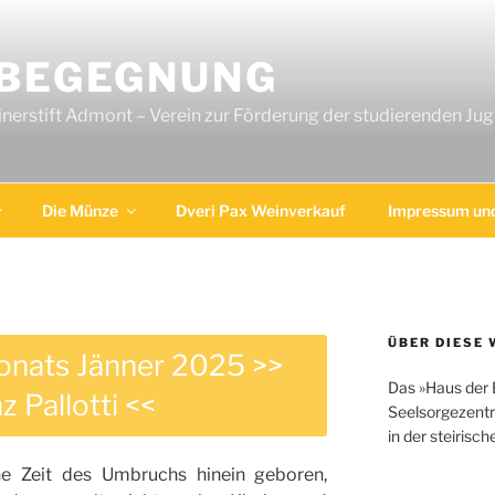
 BEGEGNUNG
erstift Admont – Verein zur Förderung der studierenden Ju
Die Münze
Dveri Pax Weinverkauf
Impressum und
ÜBER DIESE 
Monats Jänner 2025 >>
Das »Haus der 
z Pallotti <<
Seelsorgezentr
in der steirisc
ine Zeit des Umbruchs hinein geboren,