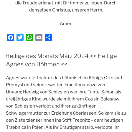
die Freude erlangt, mit Dir immer zu leben. Durch
denselben Christus, unseren Herrn.
Amen
F
T
W
E
T
a
w
h
m
e
c
i
a
a
i
Heilige des Monats März 2024 >> Heilige
e
t
t
i
l
Agnes von Böhmen <<
b
t
s
l
e
o
e
A
n
Agnes war die Tochter des böhmischen Königs Ottokar I.
o
r
p
Přemysl und seiner zweiten Frau Konstanze von
k
p
Ungarn; Hedwig von Schlesien war ihre Tante. Schon als
dreijähriges Kind wurde sie mit ihrem Cousin Bolesław
von Schlesien verlobt und ihrer zukünftigen
Schwiegermutter zur Erziehung überlassen. So kam sie zu
den Zisterzienserinnen ins Stift Trebnitz – dem heutigen
Trzebnica in Polen. Als ihr Bräutigam starb, verlobte ihr