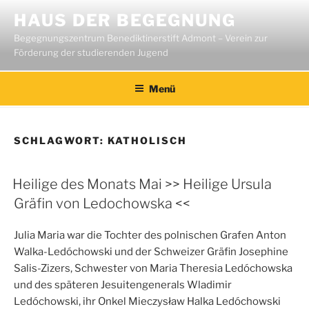
Zum
HAUS DER BEGEGNUNG
Inhalt
Begegnungszentrum Benediktinerstift Admont – Verein zur
springen
Förderung der studierenden Jugend
Menü
SCHLAGWORT:
KATHOLISCH
Heilige des Monats Mai >> Heilige Ursula
Gräfin von Ledochowska <<
Julia Maria war die Tochter des polnischen Grafen Anton
Walka-Ledóchowski und der Schweizer Gräfin Josephine
Salis-Zizers, Schwester von Maria Theresia Ledóchowska
und des späteren Jesuitengenerals Wladimir
Ledóchowski, ihr Onkel Mieczysław Halka Ledóchowski