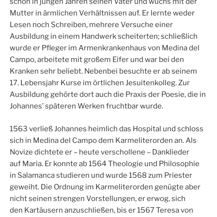
schon in jungen Jahren seinen Vater und wuchs mit der
Mutter in ärmlichen Verhältnissen auf. Er lernte weder
Lesen noch Schreiben, mehrere Versuche einer
Ausbildung in einem Handwerk scheiterten; schließlich
wurde er Pfleger im Armenkrankenhaus von Medina del
Campo, arbeitete mit großem Eifer und war bei den
Kranken sehr beliebt. Nebenbei besuchte er ab seinem
17. Lebensjahr Kurse im örtlichen Jesuitenkolleg. Zur
Ausbildung gehörte dort auch die Praxis der Poesie, die in
Johannes’ späteren Werken fruchtbar wurde.
1563 verließ Johannes heimlich das Hospital und schloss
sich in Medina del Campo dem Karmeliterorden an. Als
Novize dichtete er – heute verschollene – Danklieder
auf Maria. Er konnte ab 1564 Theologie und Philosophie
in Salamanca studieren und wurde 1568 zum Priester
geweiht. Die Ordnung im Karmeliterorden genügte aber
nicht seinen strengen Vorstellungen, er erwog, sich
den Kartäusern anzuschließen, bis er 1567 Teresa von