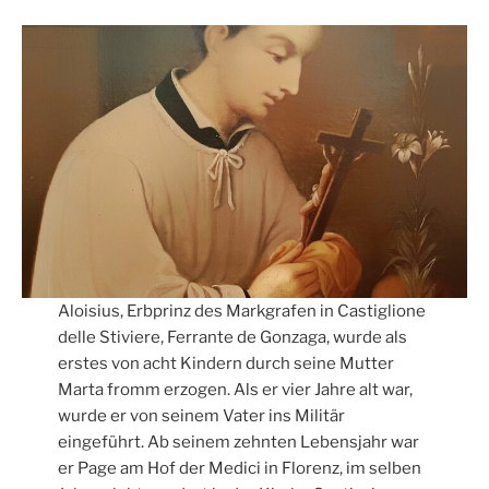
o
e
A
n
o
r
p
k
p
Aloisius, Erbprinz des Markgrafen in Castiglione
delle Stiviere, Ferrante de Gonzaga, wurde als
erstes von acht Kindern durch seine Mutter
Marta fromm erzogen. Als er vier Jahre alt war,
wurde er von seinem Vater ins Militär
eingeführt. Ab seinem zehnten Lebensjahr war
er Page am Hof der Medici in Florenz, im selben