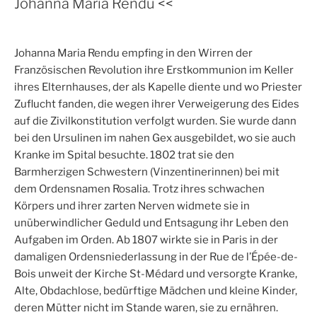
Johanna Maria Rendu <<
b
t
s
l
e
o
e
A
n
o
r
p
Johanna Maria Rendu empfing in den Wirren der
k
p
Französischen Revolution ihre Erstkommunion im Keller
ihres Elternhauses, der als Kapelle diente und wo Priester
Zuflucht fanden, die wegen ihrer Verweigerung des Eides
auf die Zivilkonstitution verfolgt wurden. Sie wurde dann
bei den Ursulinen im nahen Gex ausgebildet, wo sie auch
Kranke im Spital besuchte. 1802 trat sie den
Barmherzigen Schwestern (Vinzentinerinnen) bei mit
dem Ordensnamen Rosalia. Trotz ihres schwachen
Körpers und ihrer zarten Nerven widmete sie in
unüberwindlicher Geduld und Entsagung ihr Leben den
Aufgaben im Orden. Ab 1807 wirkte sie in Paris in der
damaligen Ordensniederlassung in der Rue de l’Épée-de-
Bois unweit der Kirche St-Médard und versorgte Kranke,
Alte, Obdachlose, bedürftige Mädchen und kleine Kinder,
deren Mütter nicht im Stande waren, sie zu ernähren.