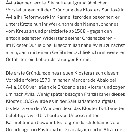
Ávila kennen lernte. Sie hatte aufgrund ähnlicher
Vorstellungen mit der Gründung des Klosters San José in
Ávila ihr Reformwerk im Karmeliterorden begonnen; er
unterstützte nun ihr Werk, nahm den Namen Johannes
vom Kreuz an und praktizierte ab 1568 – gegen den
entschiedensten Widerstand seiner Ordensoberen –
im Kloster Duruelo bei Blascomillan nahe Ávila
1
zunächst
allein, dann mit einem Gefährten, schließlich mit weiteren
Gefährten ein Leben als strenger Eremit.
Die erste Gründung eines neuen Klosters nach diesem
Vorbild erfolgte 1570 im nahen Mancera de Abajo bei
Ávila. 1600 verließen die Brüder dieses Kloster und zogen
um nach Ávila. Wenig später bezogen Franziskaner dieses
Kloster, 1835 wurde es in der Säkularisation aufgelst,
bis Maria von den Wundern Jesu das Kloster 1943 wieder
belebte; es wird bis heute von Unbeschuhten
Karmelitinnen bewohnt. Es folgten durch Johannes die
Gründungen in Pastrana bei Guadalajara und in Alcalá de