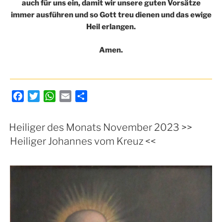
auch für uns ein, damit wir unsere guten Vorsätze
immer ausführen und so Gott treu dienen und das ewige
Heil erlangen.
Amen.
F
T
W
E
T
a
w
h
m
e
c
i
a
a
i
Heiliger des Monats November 2023 >>
e
t
t
i
l
Heiliger Johannes vom Kreuz <<
b
t
s
l
e
o
e
A
n
o
r
p
k
p