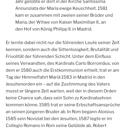
Jahr gelobte er dort in der Kirche Santissima
Annunziata der Maria ewige Keuschheit. 1581
kam er zusammen mit zweien seiner Brüder und
Maria, der Witwe von Kaiser Maximilian II., an
den Hof von König Philipp II. in Madrid.
Er lernte dabei nicht nur die führenden Leute seiner Zeit
kennen, sondern auch die Sittenlosigkeit, Brutalität und
Frivolität der führenden Schicht. Unter dem Einfluss
seines Verwandten, des Kardinals Carlo Borromäus, von
dem er 1580 auch die Erstkommunion erhielt, trat er am
Tag der Himmelfahrt Mariä 1583 in Madrid in den
Jesuitenorden ein – auf die Zustimmung des Vaters
musst er längere Zeit warten, weil der in diesem Orden
keine Chance sah, dass sein Sohn zu Kardinalsehren
kommen könne. 1585 trat er seine Erbschaftsansprüche
an seinen jüngeren Bruder ab. In Rom begann Aloisius
1585 sein Noviziat bei den Jesuiten, 1587 legte er im
Collegio Romano in Rom seine Gelübde ab. Robert