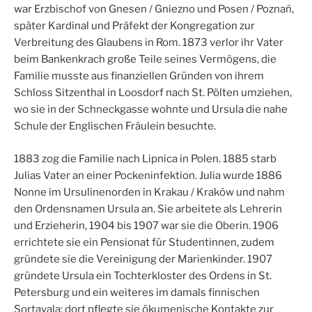
war Erzbischof von Gnesen / Gniezno und Posen / Poznań,
später Kardinal und Präfekt der Kongregation zur
Verbreitung des Glaubens in Rom. 1873 verlor ihr Vater
beim Bankenkrach große Teile seines Vermögens, die
Familie musste aus finanziellen Gründen von ihrem
Schloss Sitzenthal in Loosdorf nach St. Pölten umziehen,
wo sie in der Schneckgasse wohnte und Ursula die nahe
Schule der Englischen Fräulein besuchte.
1883 zog die Familie nach Lipnica in Polen. 1885 starb
Julias Vater an einer Pockeninfektion. Julia wurde 1886
Nonne im Ursulinenorden in Krakau / Kraków und nahm
den Ordensnamen Ursula an. Sie arbeitete als Lehrerin
und Erzieherin, 1904 bis 1907 war sie die Oberin. 1906
errichtete sie ein Pensionat für Studentinnen, zudem
gründete sie die Vereinigung der Marienkinder. 1907
gründete Ursula ein Tochterkloster des Ordens in St.
Petersburg und ein weiteres im damals finnischen
Sortavala; dort pflegte sie ökumenische Kontakte zur