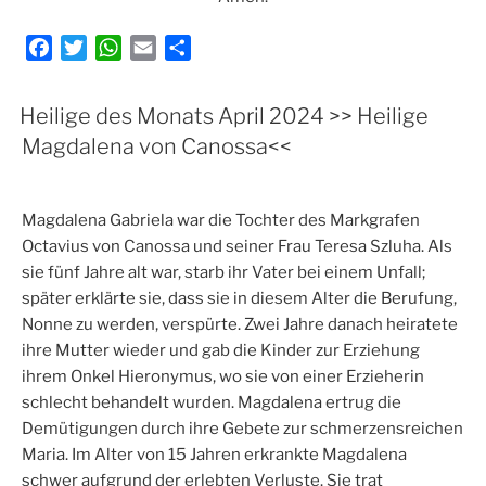
F
T
W
E
T
a
w
h
m
e
c
i
a
a
i
Heilige des Monats April 2024 >> Heilige
e
t
t
i
l
Magdalena von Canossa<<
b
t
s
l
e
o
e
A
n
o
r
p
Magdalena Gabriela war die Tochter des Markgrafen
k
p
Octavius von Canossa und seiner Frau Teresa Szluha. Als
sie fünf Jahre alt war, starb ihr Vater bei einem Unfall;
später erklärte sie, dass sie in diesem Alter die Berufung,
Nonne zu werden, verspürte. Zwei Jahre danach heiratete
ihre Mutter wieder und gab die Kinder zur Erziehung
ihrem Onkel Hieronymus, wo sie von einer Erzieherin
schlecht behandelt wurden. Magdalena ertrug die
Demütigungen durch ihre Gebete zur schmerzensreichen
Maria. Im Alter von 15 Jahren erkrankte Magdalena
schwer aufgrund der erlebten Verluste. Sie trat