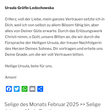
Ursula Gräfin Ledochowska
O Herz, voll der Liebe, mein ganzes Vertrauen setzte ich in
Dich, weil ich von selbst zu allem Bösem fähig bin, aber
alles von Deiner Güte erwarte. Durch das Erlösungswerk
Christi nimm, o Gott, unsere Bitten an, die wir durch die
Fürsprache der Heiligen Ursula, der treuen Nachfolgerin
des Herzen Deines Sohnes, Dir vortragen und erteile uns
Deine Gnade, um die wir voll Vertrauen bitten.
Heilige Ursula, bete für uns.
Amen!
F
T
W
E
T
a
w
h
m
e
c
i
a
a
i
Selige des Monats Februar 2025 >> Selige
e
t
t
i
l