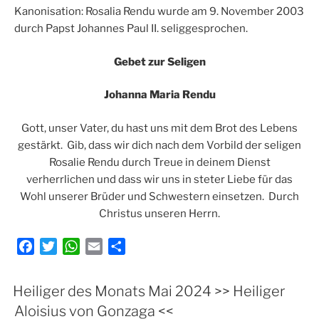
Kanonisation: Rosalia Rendu wurde am 9. November 2003
durch Papst Johannes Paul II. seliggesprochen.
Gebet zur Seligen
Johanna Maria Rendu
Gott, unser Vater, du hast uns mit dem Brot des Lebens
gestärkt. Gib, dass wir dich nach dem Vorbild der seligen
Rosalie Rendu durch Treue in deinem Dienst
verherrlichen und dass wir uns in steter Liebe für das
Wohl unserer Brüder und Schwestern einsetzen. Durch
Christus unseren Herrn.
F
T
W
E
T
a
w
h
m
e
c
i
a
a
i
Heiliger des Monats Mai 2024 >> Heiliger
e
t
t
i
l
Aloisius von Gonzaga <<
b
t
s
l
e